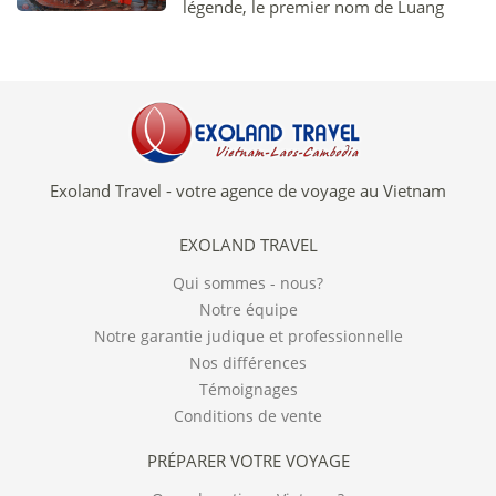
légende, le premier nom de Luang
Prabang était Muang Sua (appelé ainsi
au VIIIème siècle par le roi Xua) puis
plus tard Xieng Dong et enfin Xieng
Thong.
Exoland Travel - votre agence de voyage au Vietnam
EXOLAND TRAVEL
Qui sommes - nous?
Notre équipe
Notre garantie judique et professionnelle
Nos différences
Témoignages
Conditions de vente
PRÉPARER VOTRE VOYAGE