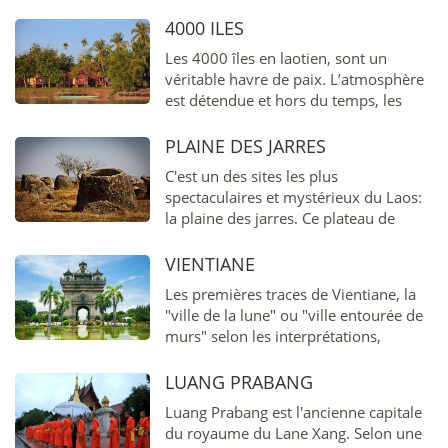
4000 ILES
Les 4000 îles en laotien, sont un
véritable havre de paix. L’atmosphère
est détendue et hors du temps, les
paysages naturels magnifiques et les
habitants extrêmement accueillants,
PLAINE DES JARRES
vivant de la pêche, ainsi que de la
C'est un des sites les plus
récolte de riz, de légumes et de noix
spectaculaires et mystérieux du Laos:
de coco.
la plaine des jarres. Ce plateau de
1000km², à 1000m d’altitude, compte
environ 460 jarres d’origine inconnue,
VIENTIANE
taillées dans la pierre ou le granit,
Les premières traces de Vientiane, la
mais prouvant l’existence d’une
"ville de la lune" ou "ville entourée de
civilisation à cette époque.
murs" selon les interprétations,
remontent au XIIème siècle. C'est
seulement au XVIème siècle, sous le
LUANG PRABANG
règne du roi Setthatirat que Vientiane
Luang Prabang est l'ancienne capitale
devient pour la première fois capitale
du royaume du Lane Xang. Selon une
du pays.