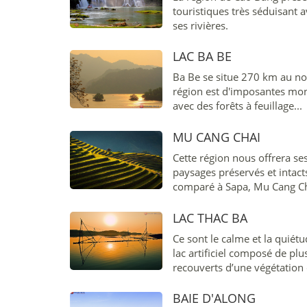
touristiques très séduisant 
ses rivières.
LAC BA BE
Ba Be se situe 270 km au no
région est d'imposantes mon
avec des forêts à feuillage...
MU CANG CHAI
Cette région nous offrera s
paysages préservés et intac
comparé à Sapa, Mu Cang Ch
paysages à couper le souffl
ne pas manquer !
LAC THAC BA
Ce sont le calme et la quiét
lac artificiel composé de plu
recouverts d’une végétation
BAIE D'ALONG