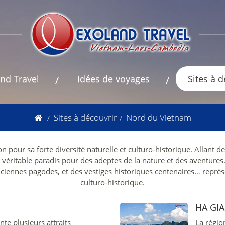
nd Travel
Idées de voyages
Sites à 
Sites à découvrir
Nord du Vietnam
on pour sa forte diversité naturelle et culturo-historique. Allan
 véritable paradis pour des adeptes de la nature et des aventures.
nciennes pagodes, et des vestiges historiques centenaires… représ
culturo-historique.
HA GI
te plusieurs attraits
La régio