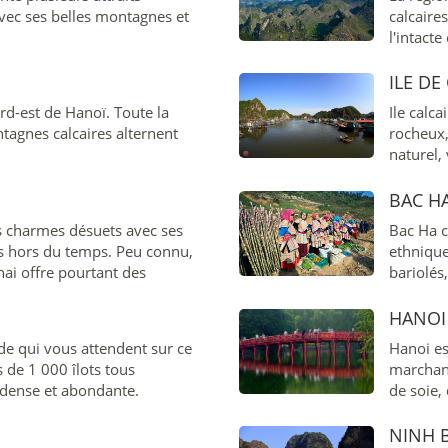
avec ses belles montagnes et
calcaire
l'intacte
ILE DE
rd-est de Hanoï. Toute la
Ile calc
tagnes calcaires alternent
rocheux,
naturel,
parc nat
reconnue
BAC H
es charmes désuets avec ses
Bac Ha co
ts hors du temps. Peu connu,
ethniqu
ai offre pourtant des
bariolés,
e que nous vous conseillons de
originau
HANOI
ude qui vous attendent sur ce
Hanoi est
s de 1 000 îlots tous
marchands
 dense et abondante.
de soie, 
NINH B