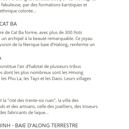
s fabuleuse, par des formations karstiques et
 ethnique colorée...
 CAT BA
aire de Cat Ba forme, avec plus de 300 îlots
 un archipel à la beauté remarquable. Ce joyau
 voisin de la féerique baie d’Halong, renferme un
ional dont la diversité exceptionnelle a été
 par l'UNESCO...
A
nstitue l’air d’habitat de plusieurs tribus
es dont les plus nombreux sont les Hmong
 les Phu La, les Tays et les Daos. Leurs villages
x, nichés aux pentes des montagnes...
 la "cité des trente-six rues", la ville des
 et des artisans, celle des joailliers, des tisseurs
des fabricants de laque...
INH - BAIE D'ALONG TERRESTRE