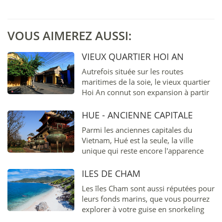
VOUS AIMEREZ AUSSI:
VIEUX QUARTIER HOI AN
Autrefois située sur les routes
maritimes de la soie, le vieux quartier
Hoi An connut son expansion à partir
du XVe siècle...
HUE - ANCIENNE CAPITALE
Parmi les anciennes capitales du
Vietnam, Hué est la seule, la ville
unique qui reste encore l'apparence
intacte d'un complexe du Moyen-Age
de la construction monarchique
ILES DE CHAM
composée des murs, des palais et des
Les îles Cham sont aussi réputées pour
tombeaux royaux.
leurs fonds marins, que vous pourrez
explorer à votre guise en snorkeling
ou en plongée. Sous la surface évolue