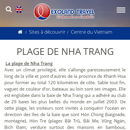
Sites à découvrir
Centre du Vietnam
PLAGE DE NHA TRANG
La plage de Nha Trang
Avec un climat privilégié, elle s’allonge paresseusement le
long de la ville et joint d’autres de la province de Khanh Hoa
pour former au total 120 kilomètres de côte. Sable tout fin,
vagues de couleur d’or, bateaux au loin sont ses images. Elle
est englobée dans la baie de Nha Trang qui a adhéré au club
de 29 baies les plus belles du monde en juillet 2003. De
cette plage, les visiteurs sont invités à conquérir l’océan en
direction des îles de la baie que sont Hòn Chong (baignade,
montagne), Hòn Tre (plages Bãi Trũ, Bãi Me, Vũng Ngán,
Bích Đam; verdure surtout des maisons en bambous,