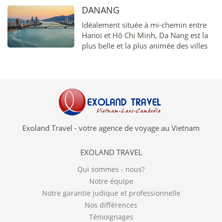
une myriade de poissons tropicaux de
DANANG
toutes les couleurs...
Idéalement située à mi-chemin entre
Hanoï et Hô Chi Minh, Da Nang est la
plus belle et la plus animée des villes
portuaires de la côte est vietnamienne.
Exoland Travel - votre agence de voyage au Vietnam
EXOLAND TRAVEL
Qui sommes - nous?
Notre équipe
Notre garantie judique et professionnelle
Nos différences
Témoignages