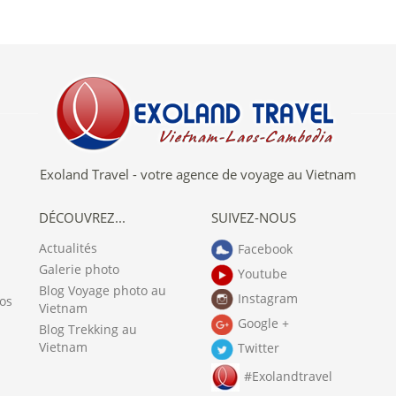
superbe
Exoland Travel - votre agence de voyage au Vietnam
DÉCOUVREZ...
SUIVEZ-NOUS
Actualités
Facebook
Galerie photo
Youtube
Blog Voyage photo au
Instagram
aos
Vietnam
Google +
Blog Trekking au
Vietnam
Twitter
#Exolandtravel