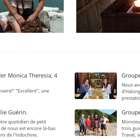
er Monica Theresia, 4
Groupe
Nous avo
naire!" "Excellent", une
d'Halong
prestati
le francai
lie Guérin.
Groupe
tre quotidien de petit
Monsieur
u de nous est encore là-bas
trois gu
ns de l'Indochine.
Travel, 