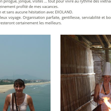
 pirogue, jonque, visites … tout pour vivre au rythme des vietn
pleinement profité de mes vacances.
am et sans aucune hésitation avec EXOLAND.
ux voyage. Organisation parfaite, gentillesse, serviabilité et bo
steront certainement les meilleurs.